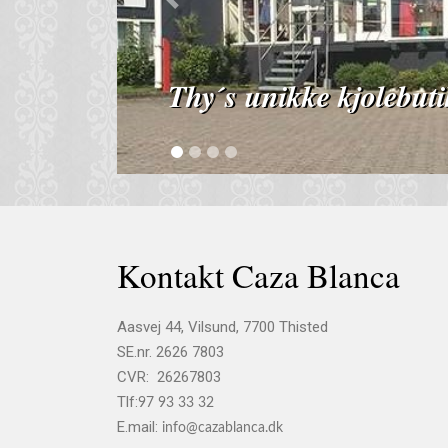
Previous
Thy´s unikke kjolebuti
Kontakt Caza Blanca
Aasvej 44, Vilsund, 7700 Thisted
SE.nr. 2626 7803
CVR: ​ 26267803
Tlf:
97 93 33 32
E.mail:
info@cazablanca.dk​