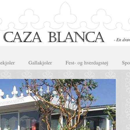
- En drø
ekjoler
Gallakjoler
Fest- og hverdagstøj
Spo